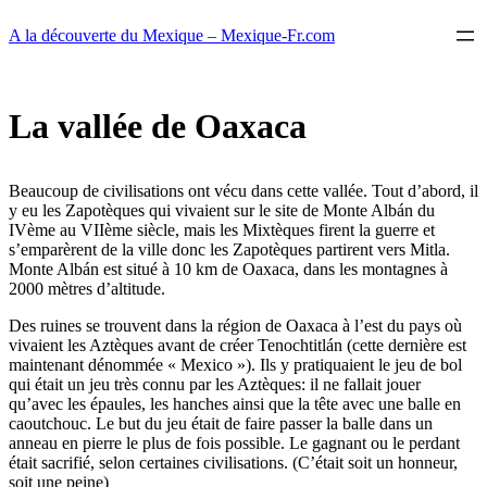
Aller
A la découverte du Mexique – Mexique-Fr.com
au
contenu
La vallée de Oaxaca
Beaucoup de civilisations ont vécu dans cette vallée. Tout d’abord, il
y eu les Zapotèques qui vivaient sur le site de Monte Albán du
IVème au VIIème siècle, mais les Mixtèques firent la guerre et
s’emparèrent de la ville donc les Zapotèques partirent vers Mitla.
Monte Albán est situé à 10 km de Oaxaca, dans les montagnes à
2000 mètres d’altitude.
Des ruines se trouvent dans la région de Oaxaca à l’est du pays où
vivaient les Aztèques avant de créer Tenochtitlán (cette dernière est
maintenant dénommée « Mexico »). Ils y pratiquaient le jeu de bol
qui était un jeu très connu par les Aztèques: il ne fallait jouer
qu’avec les épaules, les hanches ainsi que la tête avec une balle en
caoutchouc. Le but du jeu était de faire passer la balle dans un
anneau en pierre le plus de fois possible. Le gagnant ou le perdant
était sacrifié, selon certaines civilisations. (C’était soit un honneur,
soit une peine)