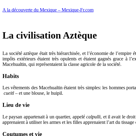
Aller
A la découverte du Mexique – Mexique-Fr.com
au
contenu
La civilisation Aztèque
La société aztèque était très hiérarchisée, et l’économie de l’empire 
impôts extérieurs étaient très opulents et étaient gagnés grace à l’e
Macehualtin, qui représentaient la classe agricole de la société.
Habits
Les vêtements des Macehualtin étaient très simples: les hommes port
cueitl
– et une blouse, le huipil.
Lieu de vie
Le paysan appartenait à un quartier, appelé
calpulli
, et il avait le dr
apprenaient à utiliser les armes et les filles apprenaient l’art du tissage 
Coutumes et vie