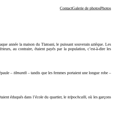
Contact
Galerie de photos
Photos
 chaque année la maison du Tlatoani, le puissant souverain aztèque. Les
ieurs, au contraire, étaient payés par la population, c’est-à-dire les
’épaule –
tilmantli
– tandis que les femmes portaient une longue robe –
s étaient éduqués dans l’école du quartier, le
telpochcalli
, où les garçons