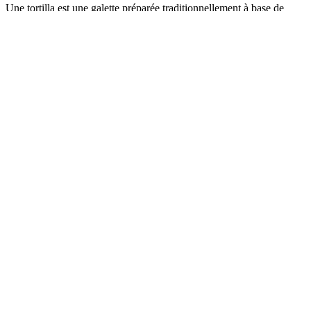
Une tortilla est une galette préparée traditionnellement à base de
maïs, elle est particulièrement présente dans la cuisine mexicaine.
Voyons pourquoi !
12 décembre 2010