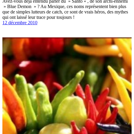
Avez-vous déjà entendu parler du » Santo « , de son archi-ennemi
» Blue Demon » ? Au Mexique, ces noms représentent bien plus
que de simples lutteurs de catch, ce sont de vrais héros, des mythes
qui ont laissé leur trace pour toujours !
12 décembre 2010